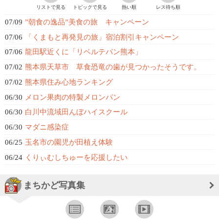
リストで見る
トピックで見る
熱い順
レス待ち順
07/09
”朝食の逸品”美食の旅 キャンペーン
07/06
「くまもと再発見の旅」宿泊割引キャンペーン
07/06
龍田駅近くに「リベルテパン熊本」
07/02
熊本県天草市 草食恐竜の歯が見つかったそうです。
07/02
熊本県住み心地ランキング
06/30
メロン果肉の特製メロンパン
06/30
白川中流域田んぼハイスクール
06/30
マダニ感染症
06/25
玉名市の園児が田植え体験
06/24
くりぃむしちゅーを応援したい
まちかど写真集